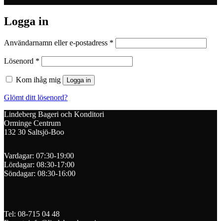
Logga in
Obligatoriskt
Användarnamn eller e-postadress
*
Obligatoriskt
Lösenord
*
Kom ihåg mig
Logga in
Glömt ditt lösenord?
Lindeberg Bageri och Konditori
Orminge Centrum
132 30 Saltsjö-Boo
Vardagar: 07:30-19:00
Lördagar: 08:30-17:00
Söndagar: 08:30-16:00
Tel: 08-715 04 48